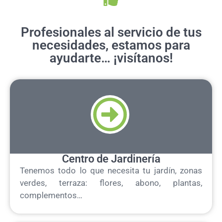
Todo lo que precisas para tu jardín,
Profesionales al servicio de tus
terraza, huerto urbano...
necesidades, estamos para
ayudarte… ¡visítanos!
Centro de Jardinería
Tenemos todo lo que necesita tu jardín, zonas
verdes, terraza: flores, abono, plantas,
complementos…